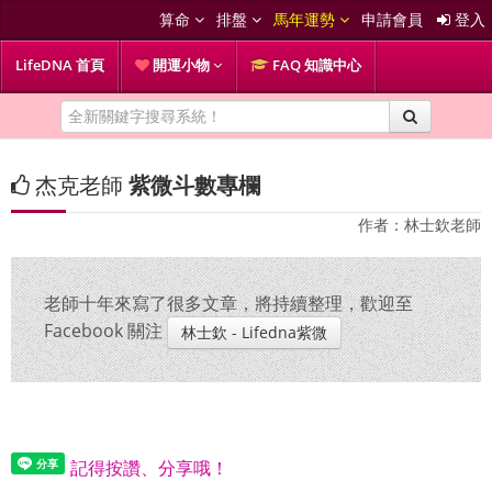
算命
排盤
馬年運勢
申請會員
登入
LifeDNA 首頁
開運小物
FAQ 知識中心
杰克老師
紫微斗數專欄
作者：林士欽老師
老師十年來寫了很多文章，將持續整理，歡迎至
Facebook 關注
林士欽 - Lifedna紫微
記得按讚、分享哦！