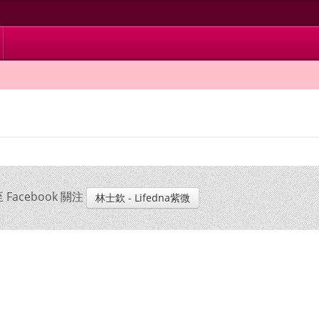
cebook 關注
林士欽 - Lifedna紫微