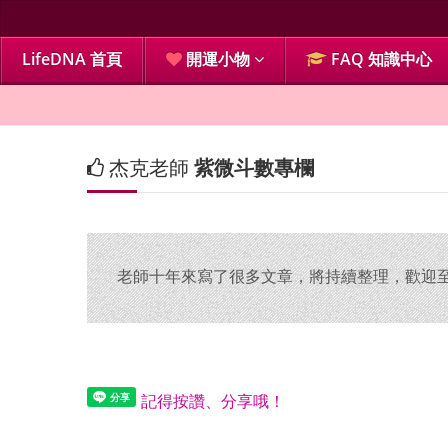
LifeDNA 首頁
開運小物
FAQ 知識中心
杰克老師
紫微斗數專欄
老師十年來寫了很多文章，將持續整理，歡迎至 Fa
記得按讚、分享哦！