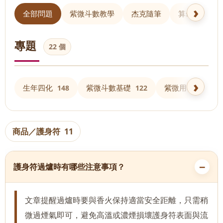
全部問題
紫微斗數教學
杰克隨筆
算命 Q&A
專題
22 個
生年四化
紫微斗數基礎
紫微用神
148
122
103
商品／護身符
11
護身符過爐時有哪些注意事項？
文章提醒過爐時要與香火保持適當安全距離，只需稍
微過煙氣即可，避免高溫或濃煙損壞護身符表面與流