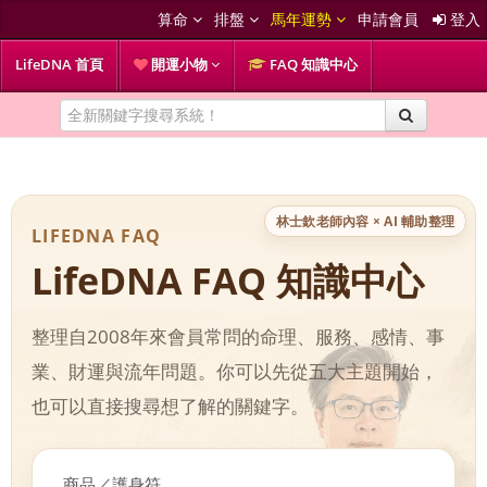
算命
排盤
馬年運勢
申請會員
登入
LifeDNA 首頁
開運小物
FAQ 知識中心
林士欽老師內容 × AI 輔助整理
LIFEDNA FAQ
LifeDNA FAQ 知識中心
整理自2008年來會員常問的命理、服務、感情、事
業、財運與流年問題。你可以先從五大主題開始，
也可以直接搜尋想了解的關鍵字。