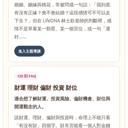
婚姻、姻緣與桃花，常被問成一句話：「我到底
有沒有正緣？會不會結婚？這段感情可不可以走
下去？」但在 LifeDNA 林士欽老師的判斷裡，感
情不是單看某一顆星、某一個宮位，或一句「運
好……
進入主題導讀
125 則 FAQ
財運 理財 偏財 投資 財位
適合想了解財運、投資風險、偏財機會、財位與
開運觀念的人。
談財運、理財、偏財與投資時，命理上不能只看
「有沒有財」四個字。財帛宮能看一個人對金錢