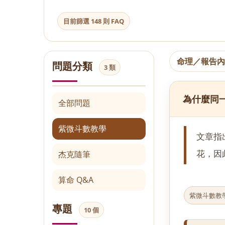
目前篩選 148 則 FAQ
命理／報告
問題分類
3 類
為什麼同
全部問題
紫微斗數教學
文章指
花，因
杰克隨筆
算命 Q&A
紫微斗數教
專題
10 個