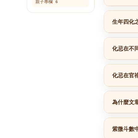
親子專欄
6
生年四化
化忌在不
化忌在官
為什麼文
紫微斗數