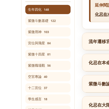
延伸閱
生年四化
148
化忌在
紫微斗數基礎
122
紫微用神
103
流年遷移
宮位與飛星
84
紫微十四星
81
化忌在本
紫微職場觀
56
空宮專論
40
紫微斗數
十二宮位
37
學生感言
18
化忌在大