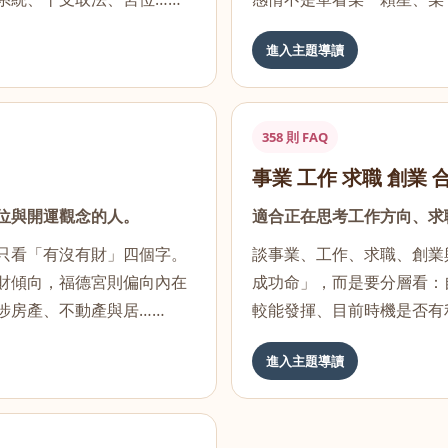
進入主題導讀
358 則 FAQ
事業 工作 求職 創業 
位與開運觀念的人。
適合正在思考工作方向、求
只看「有沒有財」四個字。
談事業、工作、求職、創業
財傾向，福德宮則偏向內在
成功命」，而是要分層看：
涉房產、不動產與居……
較能發揮、目前時機是否有
進入主題導讀