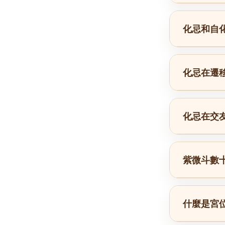
化忌和自
化忌在遷
化忌在交
紫微斗數
什麼是宮