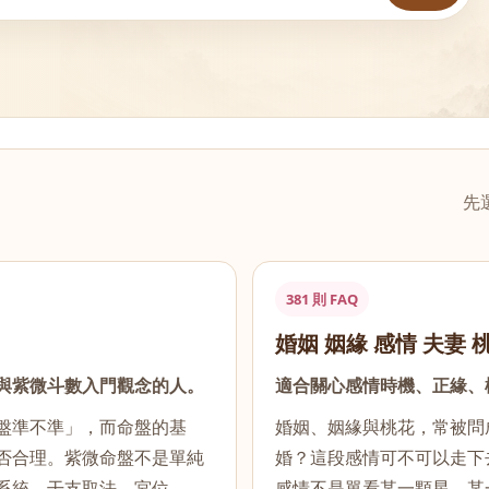
先
381 則 FAQ
婚姻 姻緣 感情 夫妻 
與紫微斗數入門觀念的人。
適合關心感情時機、正緣、
盤準不準」，而命盤的基
婚姻、姻緣與桃花，常被問
否合理。紫微命盤不是單純
婚？這段感情可不可以走下去？
系統、干支取法、宮位……
感情不是單看某一顆星、某