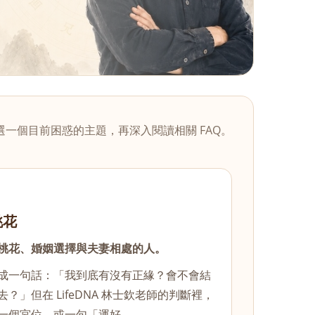
選一個目前困惑的主題，再深入閱讀相關 FAQ。
桃花
桃花、婚姻選擇與夫妻相處的人。
成一句話：「我到底有沒有正緣？會不會結
」但在 LifeDNA 林士欽老師的判斷裡，
一個宮位，或一句「運好……