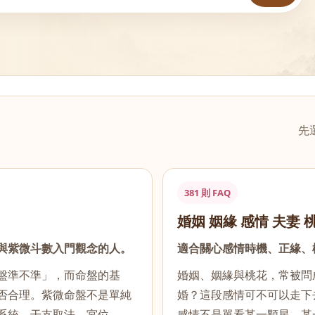
先
381 則 FAQ
婚姻 姻緣 感情 夫妻 
與紫微斗數入門觀念的人。
適合關心感情時機、正緣、
盤準不準」，而命盤的基
婚姻、姻緣與桃花，常被問
否合理。紫微命盤不是單純
婚？這段感情可不可以走下去？
系統、干支取法、宮位……
感情不是單看某一顆星、某