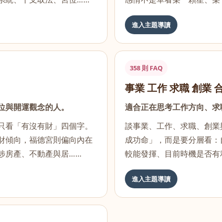
進入主題導讀
358 則 FAQ
事業 工作 求職 創業 
位與開運觀念的人。
適合正在思考工作方向、求
只看「有沒有財」四個字。
談事業、工作、求職、創業
財傾向，福德宮則偏向內在
成功命」，而是要分層看：
涉房產、不動產與居……
較能發揮、目前時機是否有
進入主題導讀