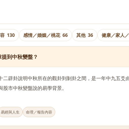
內容
130
感情／婚姻／桃花
66
其他
36
健康／家人
章提到中秋變盤？
十二辟卦說明中秋所在的觀卦到剝卦之間，是一年中九五爻
與股市中秋變盤說的易學背景。
易經與人生
命理／報告內容