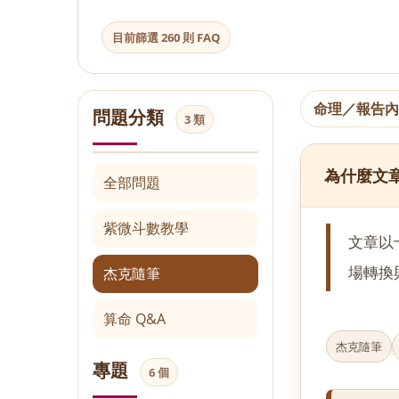
目前篩選 260 則 FAQ
命理／報告
問題分類
3 類
為什麼文
全部問題
紫微斗數教學
文章以
場轉換
杰克隨筆
算命 Q&A
杰克隨筆
專題
6 個