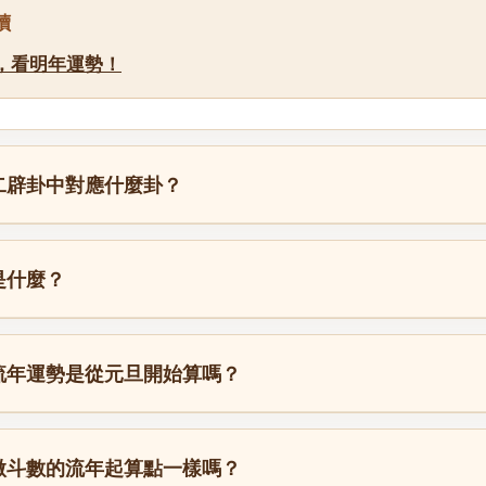
讀
，看明年運勢！
二辟卦中對應什麼卦？
是什麼？
流年運勢是從元旦開始算嗎？
微斗數的流年起算點一樣嗎？