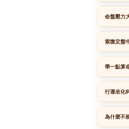
命盤壓力
紫微定盤
學一點算
行運坐化
為什麼不