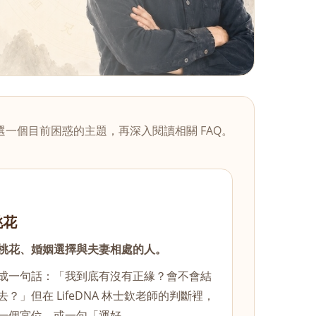
選一個目前困惑的主題，再深入閱讀相關 FAQ。
桃花
桃花、婚姻選擇與夫妻相處的人。
成一句話：「我到底有沒有正緣？會不會結
」但在 LifeDNA 林士欽老師的判斷裡，
一個宮位，或一句「運好……