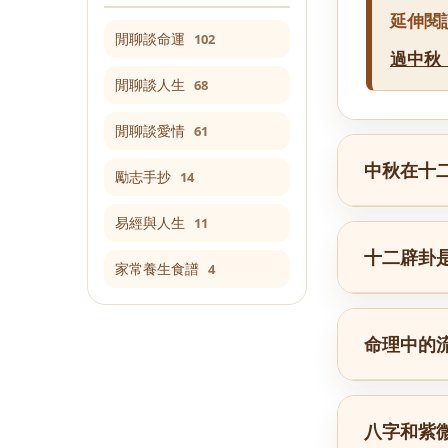
延伸閱
閒聊談命運
102
過中秋
閒聊談人生
68
閒聊談愛情
61
中秋在十
勵志手抄
14
易經與人生
11
十二辟卦
家常養生食譜
4
命理中的
八字和紫