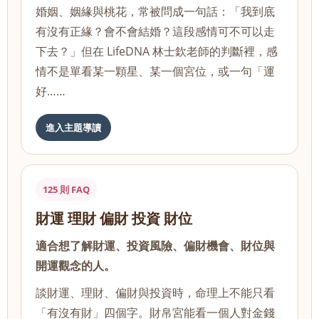
婚姻、姻緣與桃花，常被問成一句話：「我到底
有沒有正緣？會不會結婚？這段感情可不可以走
下去？」但在 LifeDNA 林士欽老師的判斷裡，感
情不是單看某一顆星、某一個宮位，或一句「運
好……
進入主題導讀
125 則 FAQ
財運 理財 偏財 投資 財位
適合想了解財運、投資風險、偏財機會、財位與
開運觀念的人。
談財運、理財、偏財與投資時，命理上不能只看
「有沒有財」四個字。財帛宮能看一個人對金錢