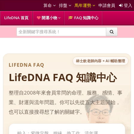
算命
排盤
馬年運勢
申請會員
登入
LifeDNA 首頁
開運小物
FAQ 知識中心
林士欽老師內容 × AI 輔助整理
LIFEDNA FAQ
LifeDNA FAQ 知識中心
整理自2008年來會員常問的命理、服務、感情、事
業、財運與流年問題。你可以先從五大主題開始，
也可以直接搜尋想了解的關鍵字。