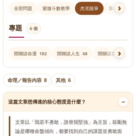
全部問題
紫微斗數教學
杰克隨筆
算命 Q&A
專題
6 個
閒聊談命運
閒聊談人生
閒聊談愛情
102
68
61
命理／報告內容
8
其他
6
這篇文章想傳達的核心態度是什麼？
文章以「我若不勇敢，誰替我堅強」為主旨，鼓勵無
論是哪種命盤傾向，都要找到自己的課題並勇敢面