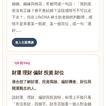
婚姻、姻緣與桃花，常被問成一句話：「我到底
有沒有正緣？會不會結婚？這段感情可不可以走
下去？」但在 LifeDNA 林士欽老師的判斷裡，感
情不是單看某一顆星、某一個宮位，或一句「運
好……
進入主題導讀
125 則 FAQ
財運 理財 偏財 投資 財位
適合想了解財運、投資風險、偏財機會、財位與
開運觀念的人。
談財運、理財、偏財與投資時，命理上不能只看
「有沒有財」四個字。財帛宮能看一個人對金錢