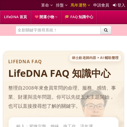
算命
排盤
馬年運勢
申請會員
登入
LifeDNA 首頁
開運小物
FAQ 知識中心
林士欽老師內容 × AI 輔助整理
LIFEDNA FAQ
LifeDNA FAQ 知識中心
整理自2008年來會員常問的命理、服務、感情、事
業、財運與流年問題。你可以先從五大主題開始，
也可以直接搜尋想了解的關鍵字。