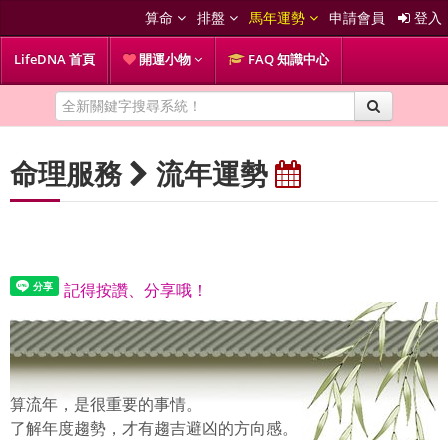
算命
排盤
馬年運勢
申請會員
登入
LifeDNA 首頁
開運小物
FAQ 知識中心
命理服務
流年運勢
記得按讚、分享哦！
算流年，是很重要的事情。
了解年度趨勢，才有趨吉避凶的方向感。