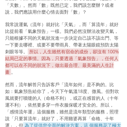
「天數」。然而「數」既然已定，我們該怎麼辦？或者
說，我們應該用什麼心情去面對「數」？
我常說運氣（流年）就好比「天氣」，而「算流年」就好
比提前看「氣象預告」一樣。我們必然沒辦法改變天氣，
只能根據不同的天氣狀況進一步決定自己該不該出門、等
一下要去哪裡、或要不要帶雨具、帶著太陽眼鏡預防太陽
刺眼等等。
所以，人生雖然有宿命的成份，卻沒有 100%
結局已定的事情。因為，只要透過「氣象預告」，任何人
都可以在不同的狀況下，做出最合理、最美滿的人生計
畫
。
然而，流年解答只告訴客戶「流年如何」是不夠的。比
如：氣象預告給你了，今天下午氣溫18度、微風。但對吹
風就要打噴嚏的人（命格不利），或正在感冒的人（十年
運不利），依然要多穿一件衣服保暖才安全的。所以，
「感情流年運」這個服務，雖然是流年類型的服務，照理
說「只要算流年」就好了，不用雞婆再算「命格、十年
運」，但
為了提供您全面的解決方案，這 個服務花了極大