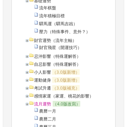
基礎運勢
流年棋盤
流年積極目標
驛馬運（驛馬吉凶）
壓力（特殊事件、意外？）
財官運勢（流年主軸）
財官飛星（開運技巧）
忌沖影響（特殊運解答）
自忌影響（特殊運解答）
小人影響
（3.0版新增）
運動健身
（3.0版新增）
考試升遷
（3.0版補充）
感情家運（家運、桃花的影響）
流月運勢
（4.0版改寫）
農曆一月
農曆二月
農曆三月