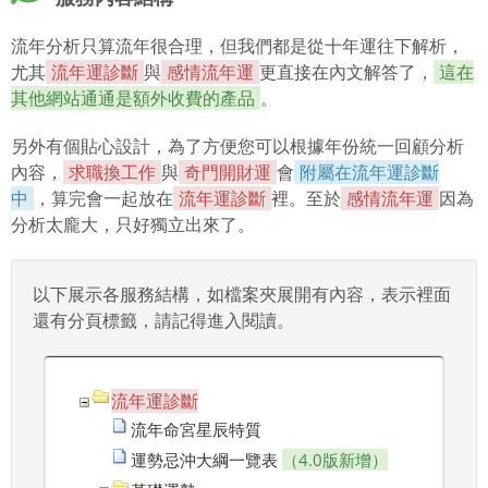
流年分析只算流年很合理，但我們都是從十年運往下解析，
尤其
流年運診斷
與
感情流年運
更直接在內文解答了，
這在
其他網站通通是額外收費的產品
。
另外有個貼心設計，為了方便您可以根據年份統一回顧分析
內容，
求職換工作
與
奇門開財運
會
附屬在流年運診斷
中
，算完會一起放在
流年運診斷
裡。至於
感情流年運
因為
分析太龐大，只好獨立出來了。
以下展示各服務結構，如檔案夾展開有內容，表示裡面
還有分頁標籤，請記得進入閱讀。
流年運診斷
流年命宮星辰特質
運勢忌沖大綱一覽表
（4.0版新增）