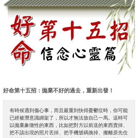
好命第十五招：拋棄不好的過去，重新出發！
有時候遇到傷心事，而且嚴重到快得憂鬱症時，你可能
已經被潛意識綁架了，所以才無法放自己一馬。這時可
以拋棄象徵性的東西，比如把對方以前送的東西賣掉、
把不該出現的照片丟掉、把手機號碼換掉、搬離原先住