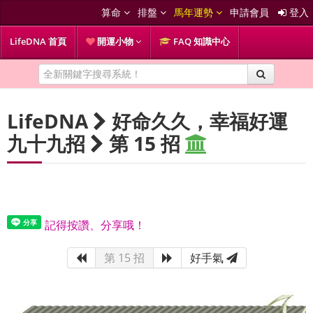
算命
排盤
馬年運勢
申請會員
登入
LifeDNA 首頁
開運小物
FAQ 知識中心
LifeDNA
好命久久，幸福好運
九十九招
第 15 招
記得按讚、分享哦！
第 15 招
好手氣