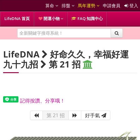
算命
排盤
馬年運勢
申請會員
登入
LifeDNA 首頁
開運小物
FAQ 知識中心
LifeDNA
好命久久，幸福好運
九十九招
第 21 招
記得按讚、分享哦！
第 21 招
好手氣