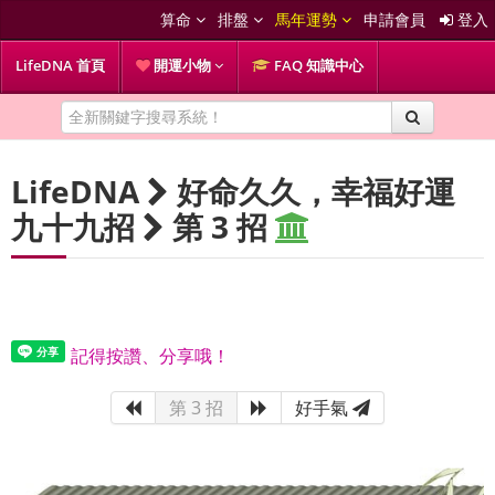
算命
排盤
馬年運勢
申請會員
登入
LifeDNA 首頁
開運小物
FAQ 知識中心
LifeDNA
好命久久，幸福好運
九十九招
第 3 招
記得按讚、分享哦！
第 3 招
好手氣