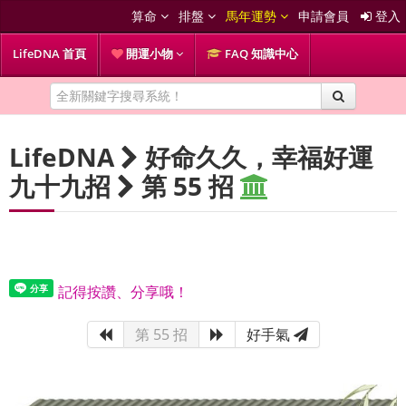
算命
排盤
馬年運勢
申請會員
登入
LifeDNA 首頁
開運小物
FAQ 知識中心
LifeDNA
好命久久，幸福好運
九十九招
第 55 招
記得按讚、分享哦！
第 55 招
好手氣