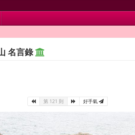
山 名言錄
第 121 則
好手氣