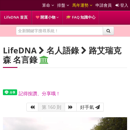
算命
排盤
馬年運勢
申請會員
登入
LifeDNA 首頁
開運小物
FAQ 知識中心
LifeDNA
名人語錄
路艾瑞克
森 名言錄
記得按讚、分享哦！
第 160 則
好手氣