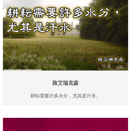
路艾瑞克森
耕耘需要許多水分，尤其是汗水。