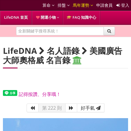
算命
排盤
馬年運勢
申請會員
登入
LifeDNA 首頁
開運小物
FAQ 知識中心
LifeDNA
名人語錄
美國廣告
大師奧格威 名言錄
記得按讚、分享哦！
第 222 則
好手氣