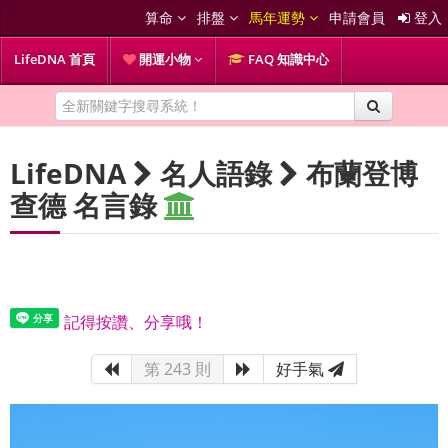
算命
排盤
馬年運勢
申請會員
登入
LifeDNA 首頁
開運小物
FAQ 知識中心
LifeDNA
名人語錄
布蘭登博
查德 名言錄
記得按讚、分享哦！
第 243 則
好手氣