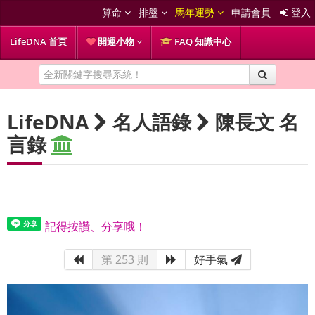
算命
排盤
馬年運勢
申請會員
登入
LifeDNA 首頁
開運小物
FAQ 知識中心
LifeDNA
名人語錄
陳長文 名
言錄
記得按讚、分享哦！
第 253 則
好手氣