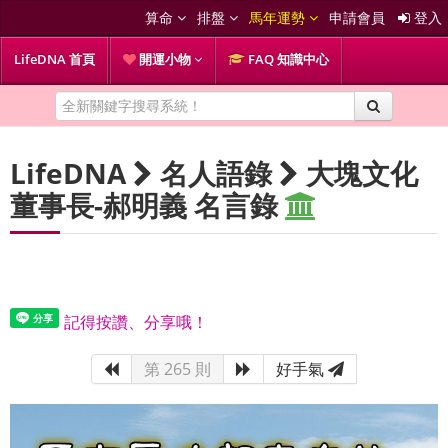
算命
排盤
馬年運勢
申請會員
登入
LifeDNA 首頁
開運小物
FAQ 知識中心
LifeDNA
名人語錄
大塊文化
董事長-郝明義 名言錄
記得按讚、分享哦！
第 265 則
好手氣