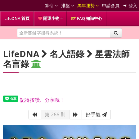
算命
排盤
馬年運勢
申請會員
登入
LifeDNA 首頁
開運小物
FAQ 知識中心
LifeDNA
名人語錄
星雲法師
名言錄
記得按讚、分享哦！
第 266 則
好手氣