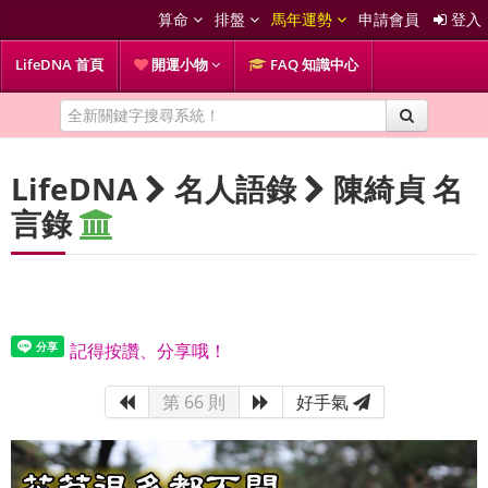
算命
排盤
馬年運勢
申請會員
登入
LifeDNA 首頁
開運小物
FAQ 知識中心
LifeDNA
名人語錄
陳綺貞 名
言錄
記得按讚、分享哦！
第 66 則
好手氣