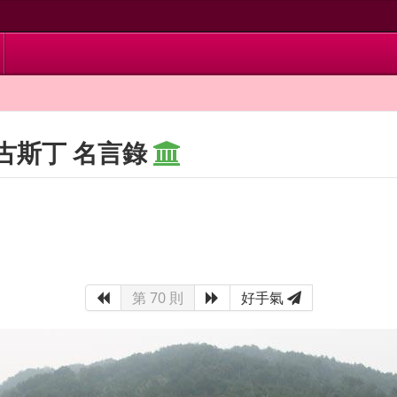
古斯丁 名言錄
第 70 則
好手氣