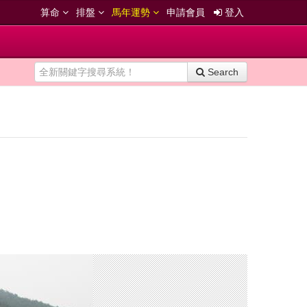
算命
排盤
馬年運勢
申請會員
登入
Search