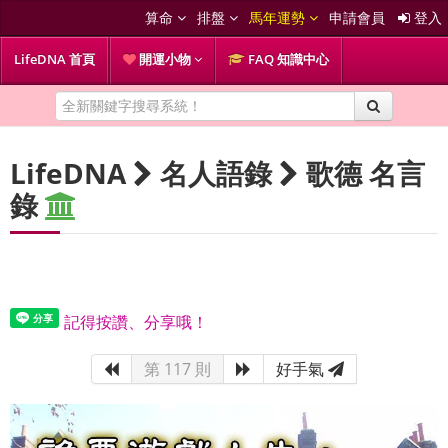
算命
排盤
馬年運勢
申請會員
登入
LifeDNA 首頁
開運小物
FAQ 知識中心
LifeDNA
名人語錄
歌德 名言
錄
記得按讚、分享哦！
第 117 則
好手氣