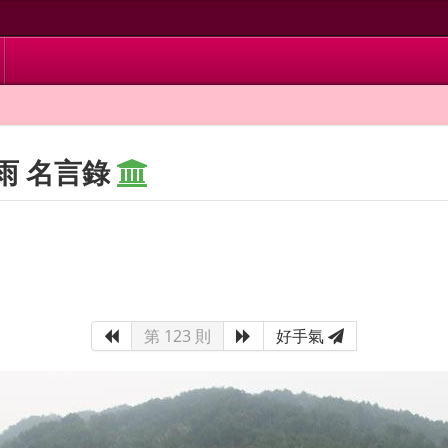
雨 名言錄
第 123 則
好手氣