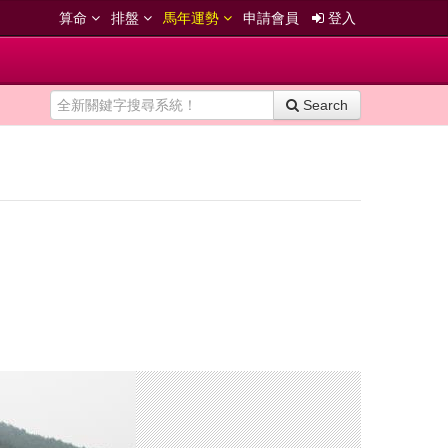
算命
排盤
馬年運勢
申請會員
登入
Search