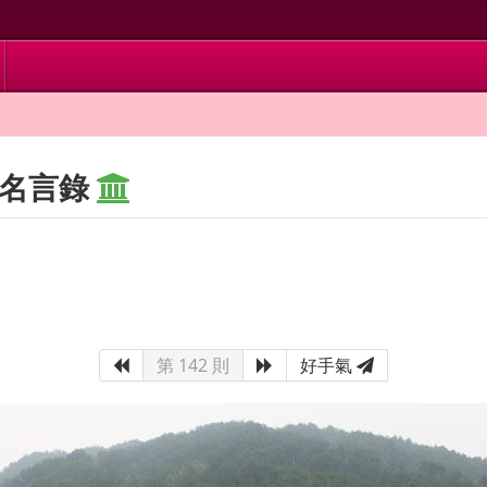
 名言錄
第 142 則
好手氣