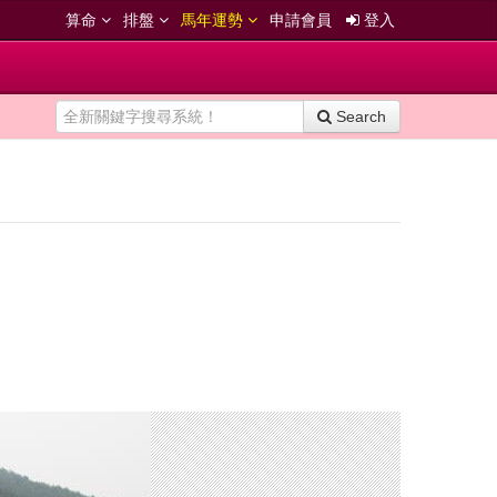
算命
排盤
馬年運勢
申請會員
登入
Search