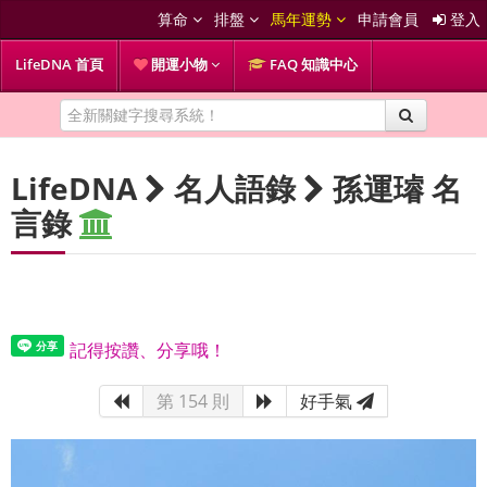
算命
排盤
馬年運勢
申請會員
登入
LifeDNA 首頁
開運小物
FAQ 知識中心
LifeDNA
名人語錄
孫運璿 名
言錄
記得按讚、分享哦！
第 154 則
好手氣