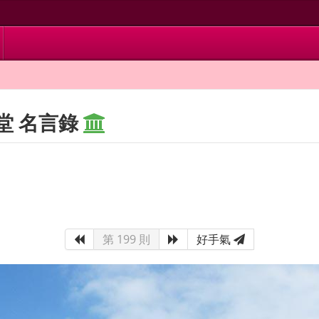
堂 名言錄
第 199 則
好手氣