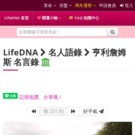
算命
排盤
馬年運勢
申請會員
登入
LifeDNA 首頁
開運小物
FAQ 知識中心
LifeDNA
名人語錄
亨利詹姆
斯 名言錄
記得按讚、分享哦！
第 231 則
好手氣