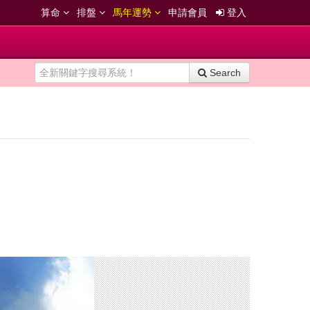
算命
排盤
馬年運勢
申請會員
登入
Search