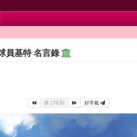
球員基特 名言錄
第 278 則
好手氣