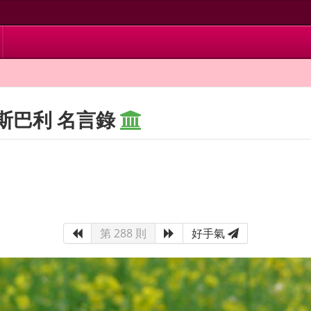
斯巴利 名言錄
第 288 則
好手氣