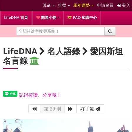
算命
排盤
馬年運勢
申請會員
登入
LifeDNA 首頁
開運小物
FAQ 知識中心
LifeDNA
名人語錄
愛因斯坦
名言錄
記得按讚、分享哦！
第 29 則
好手氣