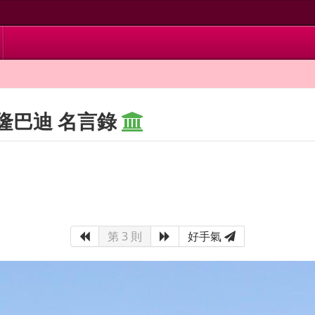
隆巴迪 名言錄
第 3 則
好手氣