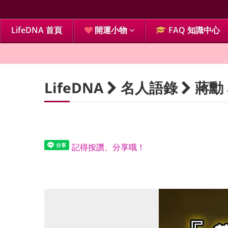
LifeDNA 首頁
開運小物
FAQ 知識中心
LifeDNA
名人語錄
蔣勳
記得按讚、分享哦！