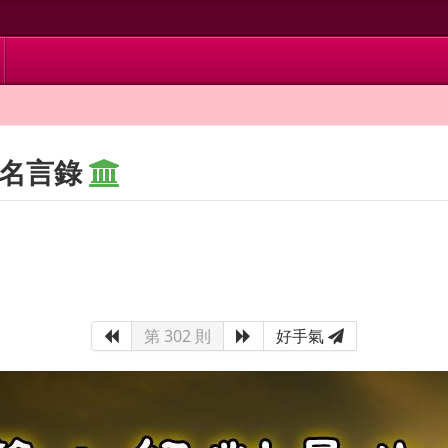
 名言錄
第 302 則
好手氣