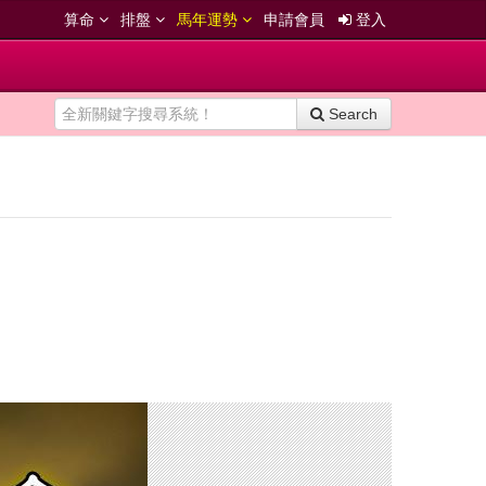
算命
排盤
馬年運勢
申請會員
登入
Search