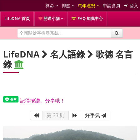
算命
排盤
馬年運勢
申請會員
登入
LifeDNA 首頁
開運小物
FAQ 知識中心
LifeDNA
名人語錄
歌德 名言
錄
記得按讚、分享哦！
第 33 則
好手氣