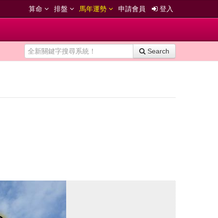
算命
排盤
馬年運勢
申請會員
登入
Search