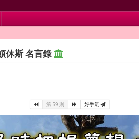
頓休斯 名言錄
第 59 則
好手氣