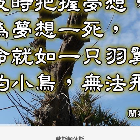
蘭斯頓休斯