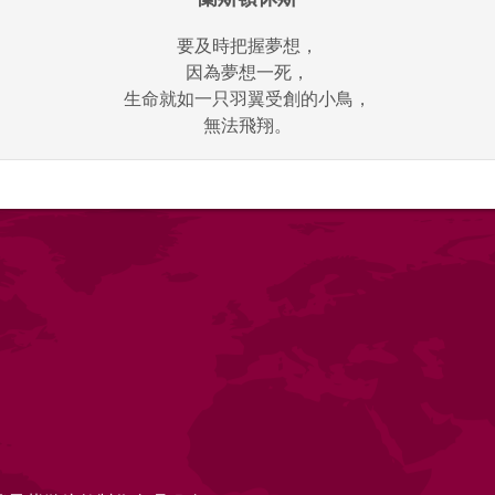
要及時把握夢想，
因為夢想一死，
生命就如一只羽翼受創的小鳥，
無法飛翔。