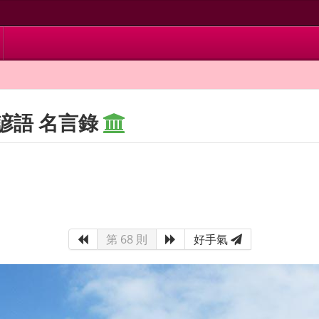
諺語 名言錄
第 68 則
好手氣