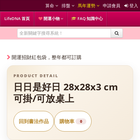
算命
排盤
馬年運勢
申請會員
登入
LifeDNA 首頁
開運小物
FAQ 知識中心
開運招財紅包袋，整年都可訂購
PRODUCT DETAIL
日日是好日 28x28x3 cm
可掛/可放桌上
回到書法作品
購物車
0