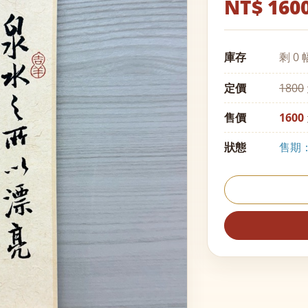
NT$ 160
庫存
剩 0 
定價
1800
售價
1600
狀態
售期：至