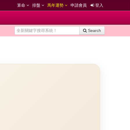
算命
排盤
馬年運勢
申請會員
登入
Search