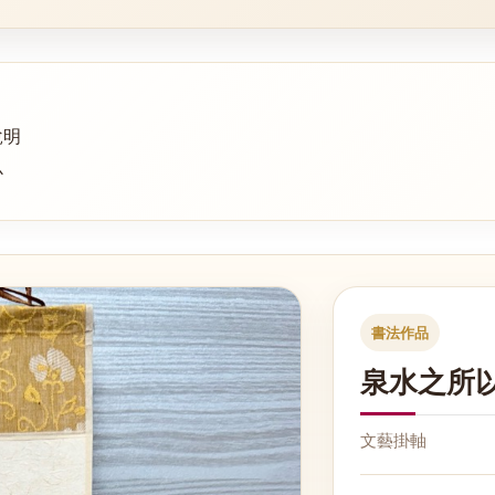
說明
心
書法作品
泉水之所以
文藝掛軸