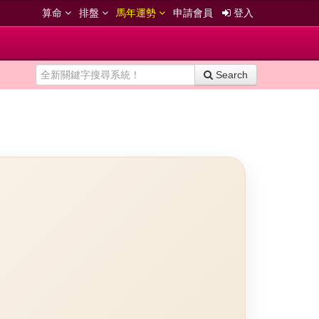
算命
排盤
馬年運勢
申請會員
登入
Search