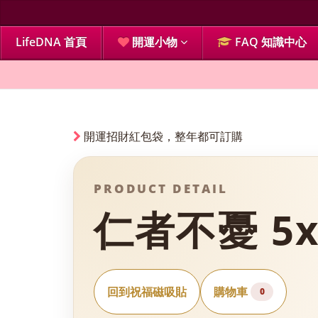
LifeDNA 首頁
開運小物
FAQ 知識中心
開運招財紅包袋，整年都可訂購
PRODUCT DETAIL
仁者不憂 5x
回到祝福磁吸貼
購物車
0