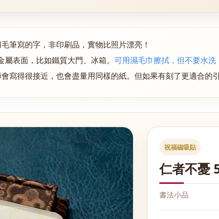
用毛筆寫的字，非印刷品，實物比照片漂亮！
金屬表面，
比如鐵質大門、冰箱
。
可用濕毛巾擦拭，但不要水洗
師會寫得很接近，也會盡量用同樣的紙。但如果有刻了更適合的
祝福磁吸貼
仁者不憂 5
書法小品