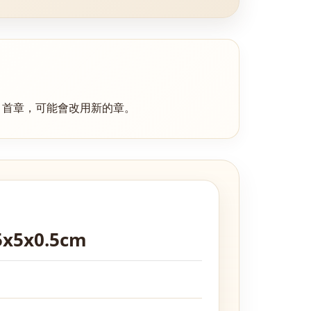
引首章
，可能會改用新的章。
x5x0.5cm