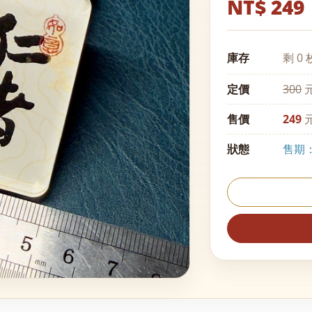
NT$ 249
庫存
剩 0 
定價
300
元
售價
249
元
狀態
售期：至