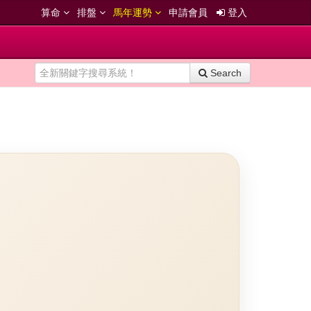
算命
排盤
馬年運勢
申請會員
登入
Search