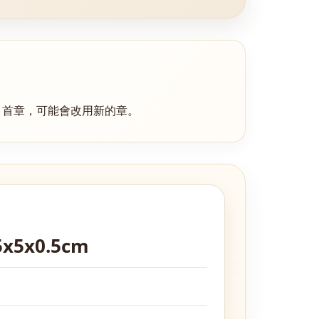
引首章
，可能會改用新的章。
x5x0.5cm