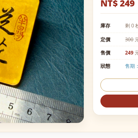
NT$ 249
庫存
剩 0 
定價
300
元
售價
249
元
狀態
售期：至