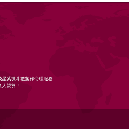
的飛星紫微斗數製作命理服務，
真人親算！