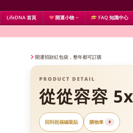
LifeDNA 首頁
開運小物
FAQ 知識中心
開運招財紅包袋，整年都可訂購
PRODUCT DETAIL
從從容容 5x
回到祝福磁吸貼
購物車
0