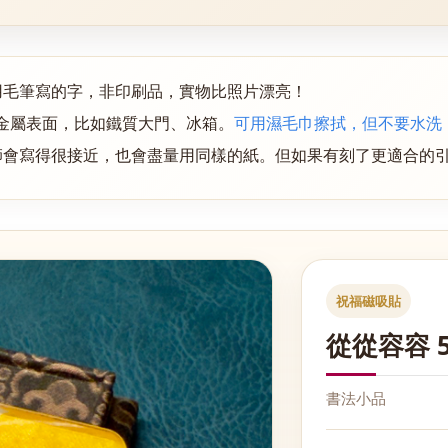
用毛筆寫的字，非印刷品，實物比照片漂亮！
金屬表面，
比如鐵質大門、冰箱
。
可用濕毛巾擦拭，但不要水洗
師會寫得很接近，也會盡量用同樣的紙。但如果有刻了更適合的
祝福磁吸貼
從從容容 5
書法小品