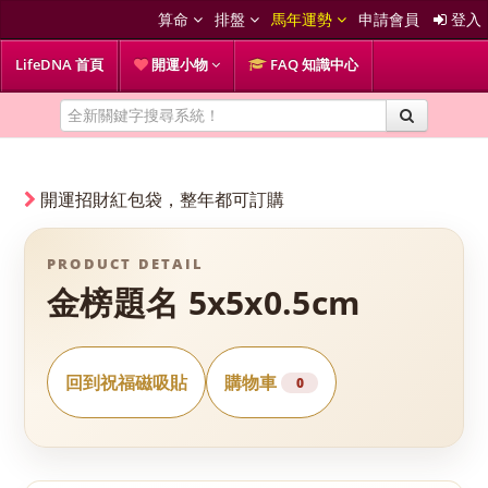
算命
排盤
馬年運勢
申請會員
登入
LifeDNA 首頁
開運小物
FAQ 知識中心
開運招財紅包袋，整年都可訂購
PRODUCT DETAIL
金榜題名 5x5x0.5cm
回到祝福磁吸貼
購物車
0