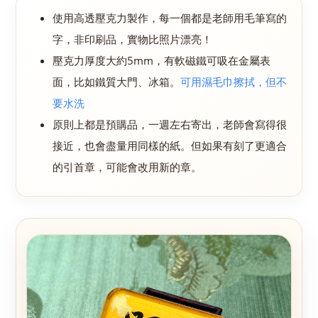
使用高透壓克力製作，每一個都是老師用毛筆寫的
字，非印刷品，實物比照片漂亮！
壓克力厚度大約5mm，有軟磁鐵可吸在金屬表
面，
比如鐵質大門、冰箱
。
可用濕毛巾擦拭，但不
要水洗
原則上都是預購品，一週左右寄出，老師會寫得很
接近，也會盡量用同樣的紙。但如果有刻了更適合
的
引首章
，可能會改用新的章。