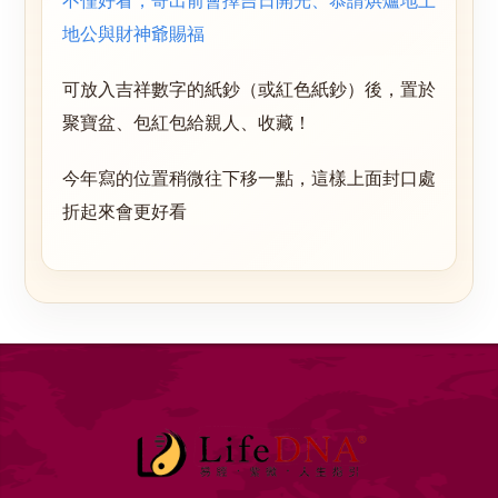
不僅好看，寄出前會擇吉日開光、恭請烘爐地土
地公與財神爺賜福
可放入吉祥數字的紙鈔（或紅色紙鈔）後，置於
聚寶盆、包紅包給親人、收藏！
今年寫的位置稍微往下移一點，這樣上面封口處
折起來會更好看