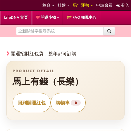
算命
排盤
馬年運勢
申請會員
登入
LifeDNA 首頁
開運小物
FAQ 知識中心
開運招財紅包袋，整年都可訂購
PRODUCT DETAIL
馬上有錢（長樂）
回到開運紅包
購物車
0