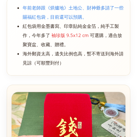
年前老師跟《烘爐地》土地公、財神爺多請了一些
賜福紅包袋，目前還可以預購。
紅包袋用金墨書寫、印章貼純金金箔，純手工製
作，今年多了
袖珍版 9.5x12 cm
可選購，適合放
聚寶盆、收藏、贈禮。
海外郵資太高，遺失比例也高，暫不寄送到海外請
見諒（可順豐到付）