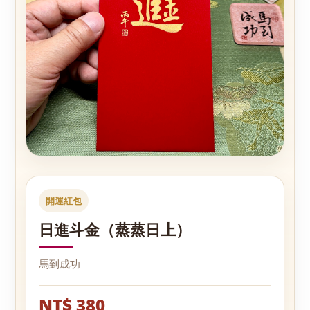
開運紅包
日進斗金（蒸蒸日上）
馬到成功
NT$ 380