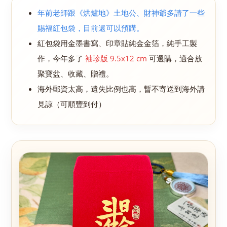
年前老師跟《烘爐地》土地公、財神爺多請了一些
賜福紅包袋，目前還可以預購。
紅包袋用金墨書寫、印章貼純金金箔，純手工製
作，今年多了
袖珍版 9.5x12 cm
可選購，適合放
聚寶盆、收藏、贈禮。
海外郵資太高，遺失比例也高，暫不寄送到海外請
見諒（可順豐到付）