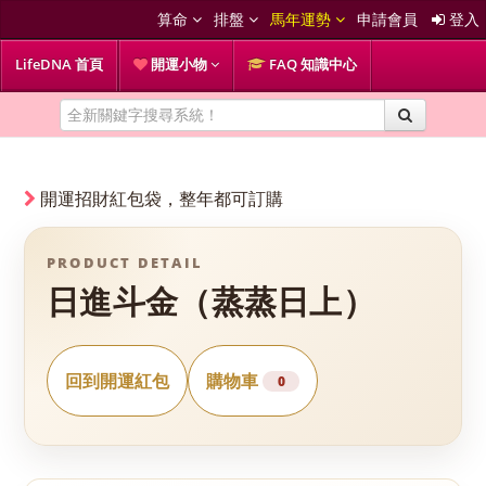
算命
排盤
馬年運勢
申請會員
登入
LifeDNA 首頁
開運小物
FAQ 知識中心
開運招財紅包袋，整年都可訂購
PRODUCT DETAIL
日進斗金（蒸蒸日上）
回到開運紅包
購物車
0