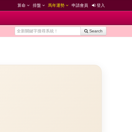
算命
排盤
馬年運勢
申請會員
登入
Search