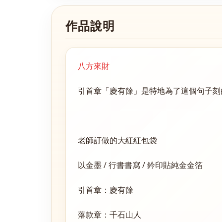
作品說明
八方來財
引首章「慶有餘」是特地為了這個句子刻
老師訂做的大紅紅包袋
以金墨 / 行書書寫 / 鈐印貼純金金箔
引首章：慶有餘
落款章：千石山人