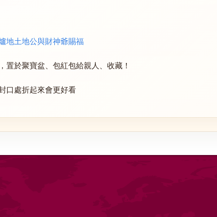
爐地土地公與財神爺賜福
，置於聚寶盆、包紅包給親人、收藏！
封口處折起來會更好看