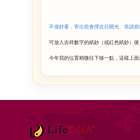
不僅好看，寄出前會擇吉日開光、恭請烘
可放入吉祥數字的紙鈔（或紅色紙鈔）後
今年寫的位置稍微往下移一點，這樣上面