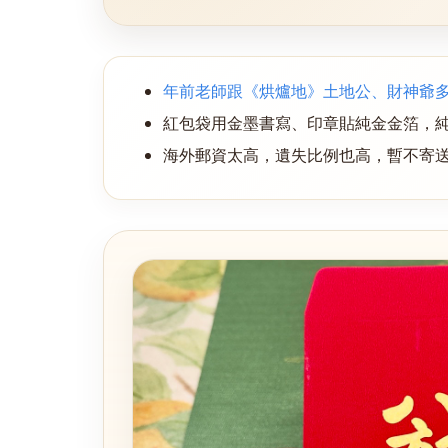
年前老師跟《烘爐地》土地公、財神爺
紅包袋用金墨書寫、印章貼純金金箔，
海外郵資太高，遺失比例也高，暫不寄