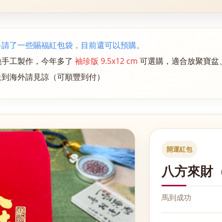
多請了一些賜福紅包袋，目前還可以預購。
純手工製作，今年多了
袖珍版 9.5x12 cm
可選購，適合放聚寶盆
送到海外請見諒（可順豐到付）
開運紅包
八方來財
馬到成功