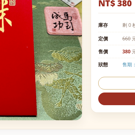
NT$ 380
庫存
剩 0 
定價
660
元
售價
380
元
狀態
售期：至