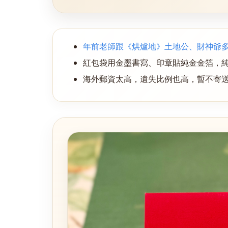
年前老師跟《烘爐地》土地公、財神爺
紅包袋用金墨書寫、印章貼純金金箔，
海外郵資太高，遺失比例也高，暫不寄