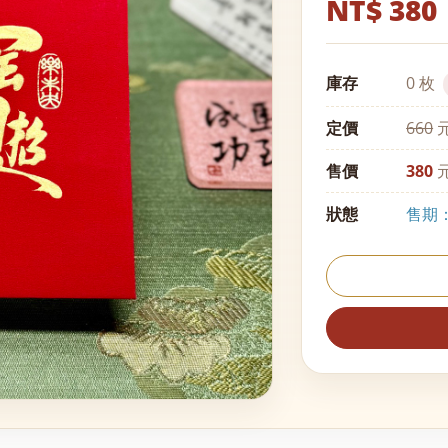
NT$ 380
庫存
0 枚
定價
660
元
售價
380
元
狀態
售期：至