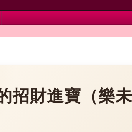
躍的招財進寶（樂