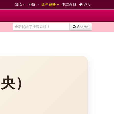
算命
排盤
馬年運勢
申請會員
登入
Search
未央）