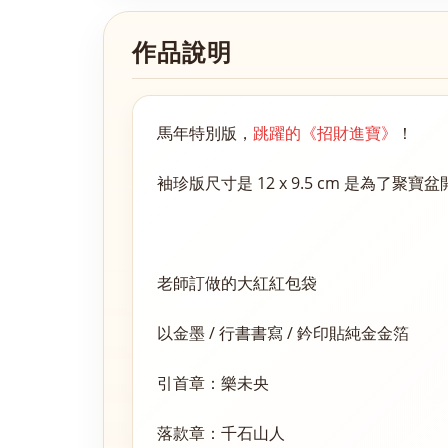
作品說明
馬年特別版，
跳躍的《招財進寶》
！
袖珍版尺寸是 12 x 9.5 cm 是為了
老師訂做的大紅紅包袋
以金墨 / 行書書寫 / 鈐印貼純金金箔
引首章：樂未央
落款章：千石山人