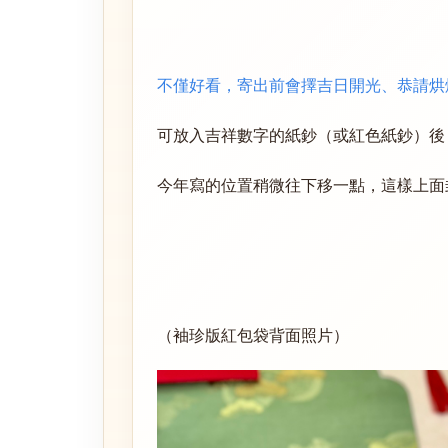
不僅好看，寄出前會擇吉日開光、恭請烘
可放入吉祥數字的紙鈔（或紅色紙鈔）後
今年寫的位置稍微往下移一點，這樣上面
（袖珍版紅包袋背面照片）