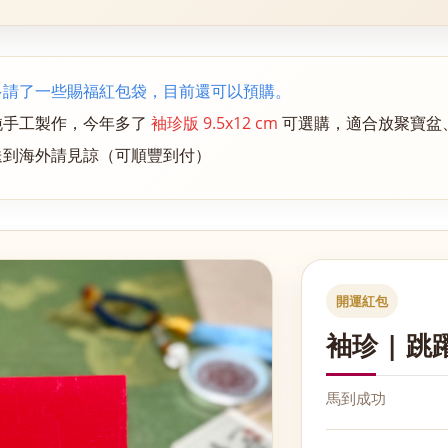
多請了一些賜福紅包袋，目前還可以預購。
純手工製作，今年多了
袖珍版 9.5x12 cm
可選購，適合放聚寶盆
送到海外請見諒（可順豐到付）
開運紅包
袖珍 | 
馬到成功