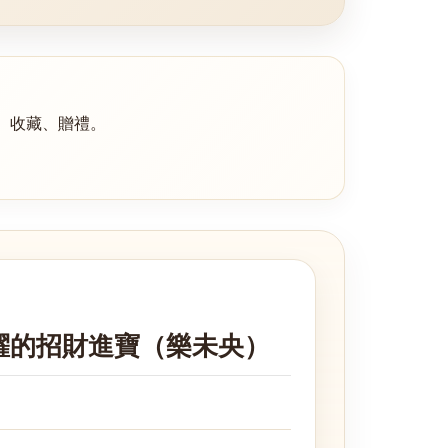
、收藏、贈禮。
跳躍的招財進寶（樂未央）