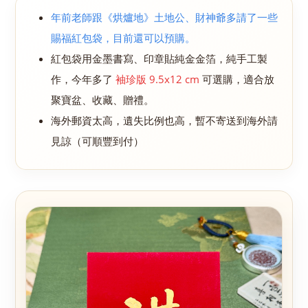
年前老師跟《烘爐地》土地公、財神爺多請了一些
賜福紅包袋，目前還可以預購。
紅包袋用金墨書寫、印章貼純金金箔，純手工製
作，今年多了
袖珍版 9.5x12 cm
可選購，適合放
聚寶盆、收藏、贈禮。
海外郵資太高，遺失比例也高，暫不寄送到海外請
見諒（可順豐到付）