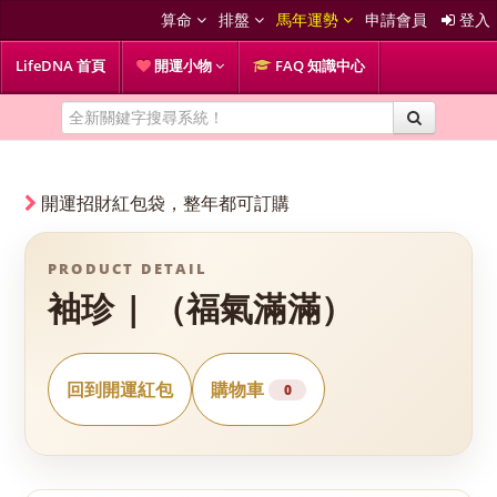
算命
排盤
馬年運勢
申請會員
登入
LifeDNA 首頁
開運小物
FAQ 知識中心
開運招財紅包袋，整年都可訂購
PRODUCT DETAIL
袖珍 | （福氣滿滿）
回到開運紅包
購物車
0