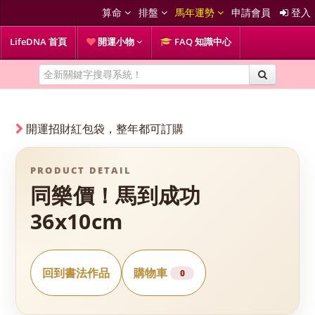
算命
排盤
馬年運勢
申請會員
登入
LifeDNA 首頁
開運小物
FAQ 知識中心
開運招財紅包袋，整年都可訂購
PRODUCT DETAIL
同樂價！馬到成功
36x10cm
回到書法作品
購物車
0