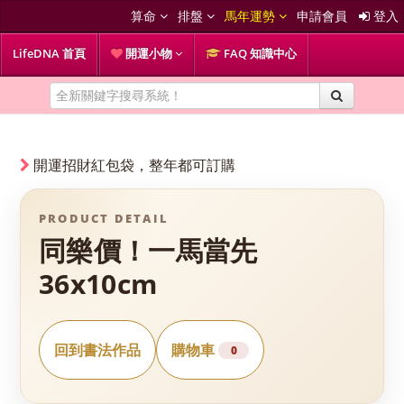
算命
排盤
馬年運勢
申請會員
登入
LifeDNA 首頁
開運小物
FAQ 知識中心
開運招財紅包袋，整年都可訂購
PRODUCT DETAIL
同樂價！一馬當先
36x10cm
回到書法作品
購物車
0