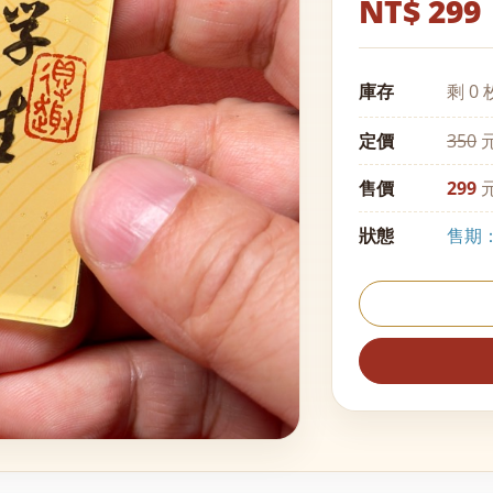
NT$ 299
庫存
剩 0 
定價
350
元
售價
299
元
狀態
售期：至