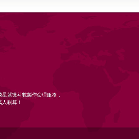
的飛星紫微斗數製作命理服務，
真人親算！