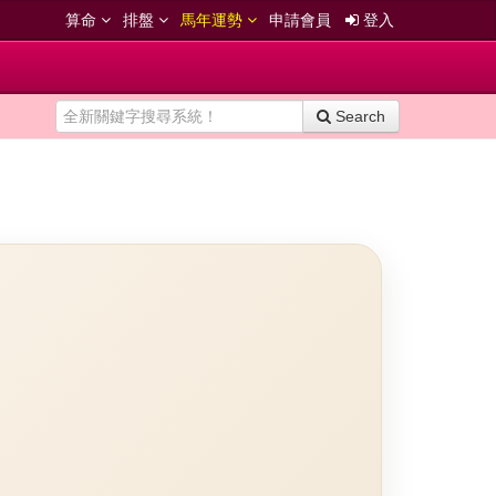
算命
排盤
馬年運勢
申請會員
登入
Search