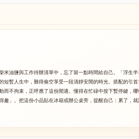
柴米油鹽與工作待辦清單中，忘了留一點時間給自己。「浮生半
的短暫人生中，難得偷空享受一段清靜安閒的時光。搭配的引首
動而不拘束，正呼應了這份閒適。懂得在忙碌中按下暫停鍵，哪
得趣」。把這份小品貼在冰箱或辦公桌旁，提醒自己：累了，就