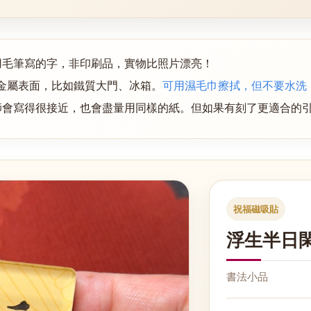
用毛筆寫的字，非印刷品，實物比照片漂亮！
金屬表面，
比如鐵質大門、冰箱
。
可用濕毛巾擦拭，但不要水洗
師會寫得很接近，也會盡量用同樣的紙。但如果有刻了更適合的
祝福磁吸貼
浮生半日閑 
書法小品