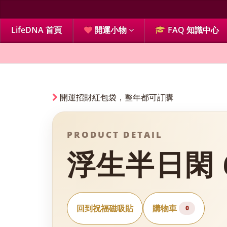
LifeDNA 首頁
開運小物
FAQ 知識中心
開運招財紅包袋，整年都可訂購
PRODUCT DETAIL
浮生半日閑 6
回到祝福磁吸貼
購物車
0