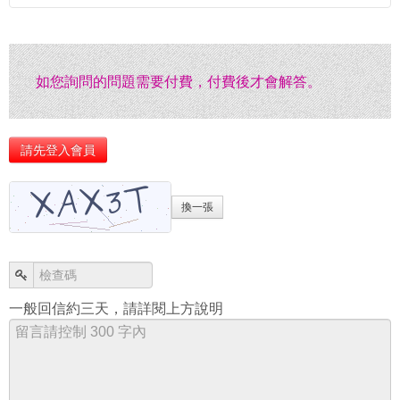
可以查詢 早上 5-7 點（前一個生辰） / 早上 7-9 點（ 8
確定自己的生辰，也一樣要先算過（還是曾經有自認為
流年的疑問可以先看以下說明，如果沒有解答您的疑惑
放心，算命記錄都不會不見
點的時辰） / 早上 9-11 點（後一個生辰）共三個生辰的
百分之百確定生辰的人，後來發現錯了的案例）。
再來信給老師
命盤分析。
會不見，100% 的原因都是「
在另一個帳號
」中
都要算「紫微定盤」的另一個主要原因是，網站所有服
如您詢問的問題需要付費，付費後才會解答。
流年相關的問題
務都有特定的專題，不會再重複分析個性或基本命格，
查一下您曾經用什麼信箱申請會員，就會找到了
所以「紫微定盤」好比樹幹，其他服務則是樹枝與樹
葉，先算過「紫微定盤」會有助於對其他服務的理解。
請先登入會員
為了讓大家更輕鬆使用其他命理諮詢服務，2012 年底
起，原本售價 550 元的紫微定盤（紫微命盤）就提供每
換一張
個會員免費領取一個，也可以用非常便宜的價格加購。
領取紫微定盤
一般回信約三天，請詳閱上方說明