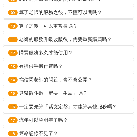
歡迎關注 Facebook 粉絲專頁最新貼文，談到有興趣的
老師抽不出時間，新班開課日期尚未決定，請密切注意
都是專題式的解答，跟親算差不多，甚至比老師口述還
主題時，也歡迎到 Facebook 粉絲專頁參與留言。
對的。杰克老師是少見會寫軟體的算命老師，官網每個
算了老師的服務之後，不懂可以問嗎？
官網與粉絲專頁
的公布資訊。授課內
09
要完整，算了之後您的疑惑應該也解決差不多了。
林士欽-LifeDNA紫微
命理服務的
「分析內容與算命程式」都是老師從頭到尾
容可參考
介紹。
紫微課程
相關的疑問可以詢問，但是請多看幾次，消化消化之後
算了之後，可以重複看嗎？
親自完成的
，不僅檢查很仔細，分析也很細緻、很口
10
如果真的還有疑問再來信。
語，前後連貫性也很好，不會有拼湊的感覺，也不會有
當然可以，想看都可以隨時看。
「算命回顧」在
網站上
老師的服務升級改版後，需要重新購買嗎？
11
前後矛盾的狀況。由於每個數位服務的資料庫文字量都
方的「會員」按鈕中，很容易找。
至少是一兩本書，開發一個全新的服務，至少都要半年
不用。LifeDNA從2008年正式上線至今，很多服務都歷
購買服務多久才能使用？
12
以上，如果現在還沒有您需要的服務，也可以來信建
經了多次改版，目前為止不論是服務升級、內容增加、
議，說不定過兩年就寫出來了。
除了「銀行轉帳」與「銀聯卡（可透過綠界科技信用卡
有提供手機付費嗎？
價格調漲，使用過的會員都免費升級，不需重新購買也
13
購買服務）」這兩項之外，購買服務完成之後都可以立
不用加價，就可以從「算命回顧」取得最新版內容。一
目前沒有提供手機付費，建議使用信用卡購買服務
寫信問老師的問題，會不會公開？
即使用。購買完成之後，您會收到 email 通知，在信件
14
次購買終生享用，
虧本生意只有杰克老師願意做
。
裡面可以找到使用網址，也可以在
中找到使
購買記錄
有可能會。但是可以放一百個心，會員隱私我一直很重
算紫微斗數一定要「生辰」嗎？
15
網站歷程在網站最上方：
用入口。
關於我們
視，分享的案例都是對大家有幫助的，很私密的問題我
是的，紫微斗數排盤一定要生辰。如果不確定生辰，可
一定要先算「紫微定盤」才能算其他服務嗎？
也不會公開，該遮掩的部份也都一定會遮掩（可以參考
16
以到戶政事務所查出生證明。
粉絲專頁上的案例分享）
是的。如果想使用其他服務，系統會列出帳號中已經算
流年可以算明年了嗎？
17
如果只知道是「早上出生」，可以輸入早上 8 點。「紫
過「紫微定盤」的生辰讓你挑選，所以一定要先算過
當然可以，一共有10年的範圍可以自由選擇
算命記錄不見了？
微定盤」提供會員調整前後時辰，輸入早上 8 點相當於
「紫微定盤」才能使用其他服務。即使你已經百分之百
18