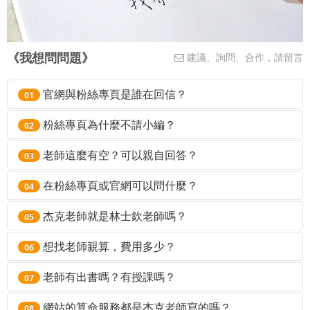
《我想問問題》
建議、詢問、合作，請留言
官網與粉絲專頁是誰在回信？
01
目前粉絲專頁沒有小編，全部都是杰克老師親自回答；
粉絲專頁為什麼不請小編？
02
官網部分回信可能有客服處理，但命理專業問題依然由
粉絲專頁類似杰克老師的個人部落格，所以當然不需要
老師這麼有空？可以親自回答？
杰克老師親自回答。
03
請小編囉。
如果有疑問，請盡量簡單扼要，需要儘速處理的，都會
在粉絲專頁或官網可以問什麼？
粉絲專頁：
04
林士欽-LifeDNA紫微
儘快處理。
Facebook
粉絲專頁主要是輔助老師的官網，如果您看過
杰克老師就是林士欽老師嗎？
05
但老師確實沒有時間回覆太多信件，所以來信不一定能
官網的服務介紹、範例影片之後還是不知道什麼服務能
對的。LifeDNA 目前只有一位老師，來信給杰克老師跟
想找老師親算，費用多少？
馬上回覆，也
解答，可以來信詢問。網站服務很白話也很完整，如果
沒辦法幫大家免費看盤，請見諒
。
06
林老師，都是一樣的。
算完之後還有看不懂的地方，可以求解釋，老師也會作
親算費用
NTD 6000 /
兩小時，但目前老師全心全力在開
老師有出書嗎？有授課嗎？
07
為日後服務升級改版的參考。
發與維護網站服務，也預計要寫兩本書，所以
暫時沒有
杰克老師的第一本書正在加緊撰寫中，關於授課，目前
網站的算命服務都是杰克老師寫的嗎？
號碼牌可以領，請
直接使用網站的數位服務。每個服務
08