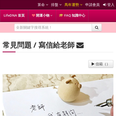
算命
排盤
馬年運勢
申請會員
登入
LifeDNA 首頁
開運小物
FAQ 知識中心
常見問題 / 寫信給老師
信箱（）