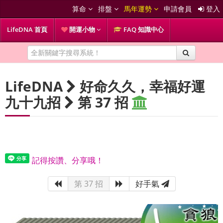
算命
排盤
馬年運勢
申請會員
登入
LifeDNA 首頁
開運小物
FAQ 知識中心
LifeDNA
好命久久，幸福好運
九十九招
第 37 招
記得按讚、分享哦！
第 37 招
好手氣